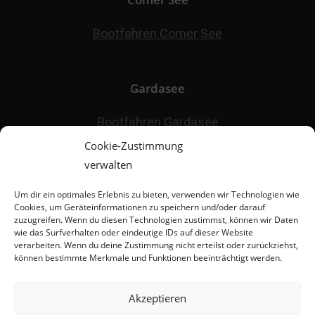
Bootfahren Comer See
Gardasee
Bootfahren Gardasee
Seekarte Gardasee
Cookie-Zustimmung
verwalten
Um dir ein optimales Erlebnis zu bieten, verwenden wir Technologien wie
Sonstiges
Cookies, um Geräteinformationen zu speichern und/oder darauf
zuzugreifen. Wenn du diesen Technologien zustimmst, können wir Daten
wie das Surfverhalten oder eindeutige IDs auf dieser Website
Eismeister
verarbeiten. Wenn du deine Zustimmung nicht erteilst oder zurückziehst,
Skifahren Schwarzwald
können bestimmte Merkmale und Funktionen beeinträchtigt werden.
Schlittenfahren Schwarzwald
Akzeptieren
Maschinenverleih Offenburg